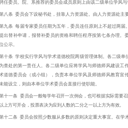
聘任委员。院、系推荐的委员会成员原则上由该二级单位学风与
第八条
委员会下设秘书处，挂靠人力资源处。由人力资源处主
第九条
每届专家委员任期为五年，委员连任原则上不超过两届
提出替补申请，报替补委员的资格和聘任程序按第七条办理。
位公示。
第十条
学校实行学风与学术道德校院两级管理体制。各二级单
为查处的第一责任人。各二级单位应将学风与师德师风建设工
术道德委员会（或小组），负责本单位学风及师德师风教育宣
未能设立，则由本单位学术委员会直接行使职能。
第十一条
委员会一般每学年召开一次例会，也可根据实际需要召
以上方可开会，投票表决为应到人数的二分之一以上方为有效。
第十二条
委员会按照少数服从多数的原则决定重大事宜。在学