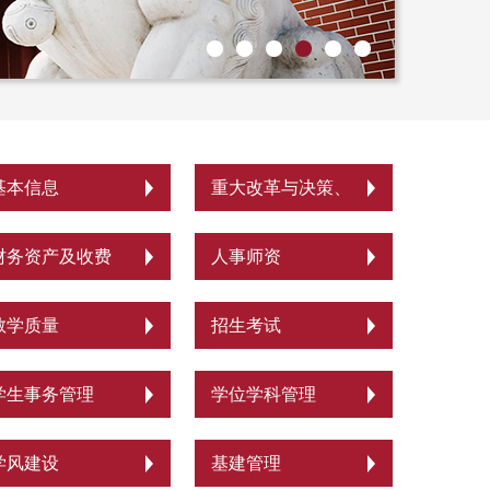
基本信息
重大改革与决策、
发展规划、年度工
财务资产及收费
人事师资
作计划、重点工作
教学质量
招生考试
安排
学生事务管理
学位学科管理
学风建设
基建管理